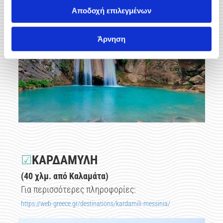
Αποδοχή επιλεγμένων
Άρνηση
☑
ΚΑΡΔΑΜΥΛΗ
(40 χλμ. από Καλαμάτα)
Για περισσότερες πληροφορίες:
https://web-greece.gr/destinations/kardamili-messinia/