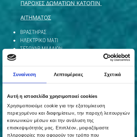
ΠΑΡΟΧΕΣ ΔΩΜΑΤΙΩΝ ΚΑΤΟΠΙΝ
ΑΙΤΗΜΑΤΟΣ
ΒΡΑΣΤΗΡΑΣ
ΗΛΕΚΤΡΙΚΟ ΜΑΤΙ
ΣΕΣΟΥΑΡ ΜΑΛΛΙΩΝ
ΗΛΕΚΤΡΙΚΟ ΣΙΔΕΡΟ
ΠΑΡΚΟΚΡΕΒΑΤΟ (ΕΞΤΡΑ ΧΡΕΩΣΗ)
Συναίνεση
Λεπτομέρειες
Σχετικά
Με ορμητήριο τα ενοικιαζόμενα δωμάτια TABAKIS
Αυτή η ιστοσελίδα χρησιμοποιεί cookies
ROOMS, μπορείτε να επισκεφθείτε
Χρησιμοποιούμε cookie για την εξατομίκευση
πολλούς φημισμένους προορισμούς της Μεσσηνίας, σε
περιεχομένου και διαφημίσεων, την παροχή λειτουργιών
κοντινές αποστάσεις με το αυτοκίνητο.
κοινωνικών μέσων και την ανάλυση της
Έτσι θα γνωρίσετε, εκτός από τις ομορφιές της
επισκεψιμότητάς μας. Επιπλέον, μοιραζόμαστε
Καλαμάτας, κάποιες περιοχές-θέλγητρα της
πληροφορίες που αφορούν τον τρόπο που