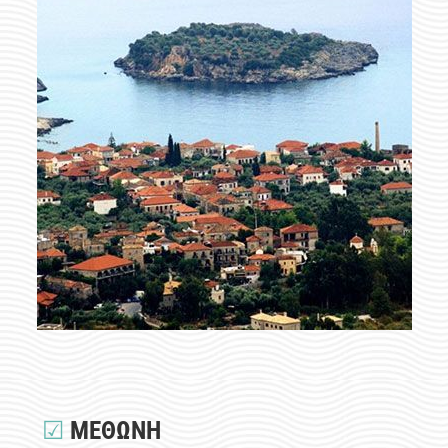
☑
ΜΕΘΩΝΗ