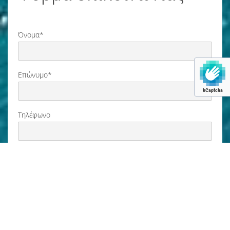
Όνομα*
Επώνυμο*
hCaptcha
Τηλέφωνο
Email*
Μήνυμα*